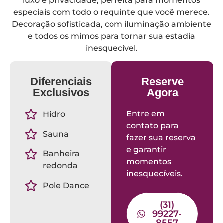
luxo e privacidade, perfeita para momentos
especiais com todo o requinte que você merece.
Decoração sofisticada, com iluminação ambiente
e todos os mimos para tornar sua estadia
inesquecível.
Diferenciais
Reserve
Exclusivos
Agora
Entre em
Hidro
contato para
Sauna
fazer sua reserva
e garantir
Banheira
momentos
redonda
inesquecíveis.
Pole Dance
(31)
99227-
8557